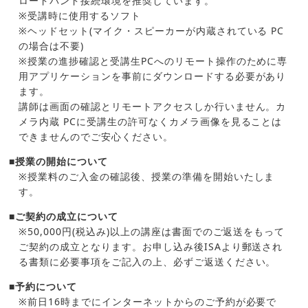
ロードバンド接続環境を推奨しています。
※受講時に使用するソフト
※ヘッドセット(マイク・スピーカーが内蔵されている PC
の場合は不要)
※授業の進捗確認と受講生PCへのリモート操作のために専
用アプリケーションを事前にダウンロードする必要があり
ます。
講師は画面の確認とリモートアクセスしか行いません。カ
メラ内蔵 PCに受講生の許可なくカメラ画像を見ることは
できませんのでご安心ください。
■授業の開始について
※授業料のご入金の確認後、授業の準備を開始いたしま
す。
■ご契約の成立について
※50,000円(税込み)以上の講座は書面でのご返送をもって
ご契約の成立となります。お申し込み後ISAより郵送され
る書類に必要事項をご記入の上、必ずご返送ください。
■予約について
※前日16時までにインターネットからのご予約が必要で