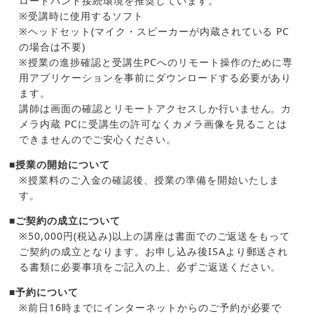
ロードバンド接続環境を推奨しています。
※受講時に使用するソフト
※ヘッドセット(マイク・スピーカーが内蔵されている PC
の場合は不要)
※授業の進捗確認と受講生PCへのリモート操作のために専
用アプリケーションを事前にダウンロードする必要があり
ます。
講師は画面の確認とリモートアクセスしか行いません。カ
メラ内蔵 PCに受講生の許可なくカメラ画像を見ることは
できませんのでご安心ください。
■授業の開始について
※授業料のご入金の確認後、授業の準備を開始いたしま
す。
■ご契約の成立について
※50,000円(税込み)以上の講座は書面でのご返送をもって
ご契約の成立となります。お申し込み後ISAより郵送され
る書類に必要事項をご記入の上、必ずご返送ください。
■予約について
※前日16時までにインターネットからのご予約が必要で