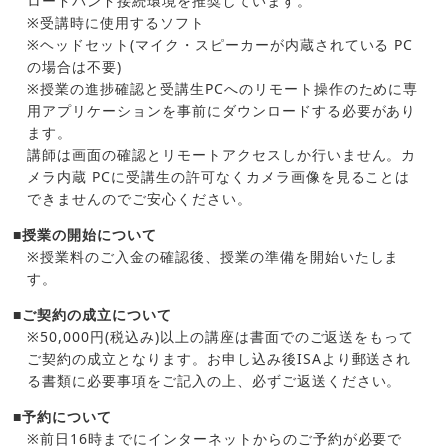
ロードバンド接続環境を推奨しています。
※受講時に使用するソフト
※ヘッドセット(マイク・スピーカーが内蔵されている PC
の場合は不要)
※授業の進捗確認と受講生PCへのリモート操作のために専
用アプリケーションを事前にダウンロードする必要があり
ます。
講師は画面の確認とリモートアクセスしか行いません。カ
メラ内蔵 PCに受講生の許可なくカメラ画像を見ることは
できませんのでご安心ください。
■授業の開始について
※授業料のご入金の確認後、授業の準備を開始いたしま
す。
■ご契約の成立について
※50,000円(税込み)以上の講座は書面でのご返送をもって
ご契約の成立となります。お申し込み後ISAより郵送され
る書類に必要事項をご記入の上、必ずご返送ください。
■予約について
※前日16時までにインターネットからのご予約が必要で