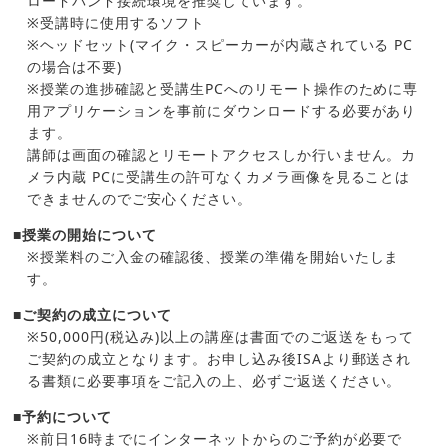
ロードバンド接続環境を推奨しています。
※受講時に使用するソフト
※ヘッドセット(マイク・スピーカーが内蔵されている PC
の場合は不要)
※授業の進捗確認と受講生PCへのリモート操作のために専
用アプリケーションを事前にダウンロードする必要があり
ます。
講師は画面の確認とリモートアクセスしか行いません。カ
メラ内蔵 PCに受講生の許可なくカメラ画像を見ることは
できませんのでご安心ください。
■授業の開始について
※授業料のご入金の確認後、授業の準備を開始いたしま
す。
■ご契約の成立について
※50,000円(税込み)以上の講座は書面でのご返送をもって
ご契約の成立となります。お申し込み後ISAより郵送され
る書類に必要事項をご記入の上、必ずご返送ください。
■予約について
※前日16時までにインターネットからのご予約が必要で