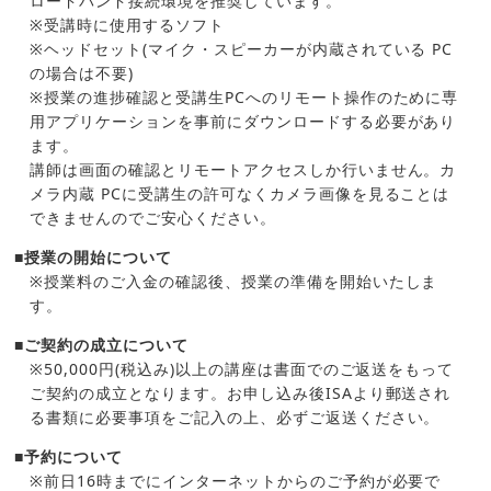
ロードバンド接続環境を推奨しています。
※受講時に使用するソフト
※ヘッドセット(マイク・スピーカーが内蔵されている PC
の場合は不要)
※授業の進捗確認と受講生PCへのリモート操作のために専
用アプリケーションを事前にダウンロードする必要があり
ます。
講師は画面の確認とリモートアクセスしか行いません。カ
メラ内蔵 PCに受講生の許可なくカメラ画像を見ることは
できませんのでご安心ください。
■授業の開始について
※授業料のご入金の確認後、授業の準備を開始いたしま
す。
■ご契約の成立について
※50,000円(税込み)以上の講座は書面でのご返送をもって
ご契約の成立となります。お申し込み後ISAより郵送され
る書類に必要事項をご記入の上、必ずご返送ください。
■予約について
※前日16時までにインターネットからのご予約が必要で