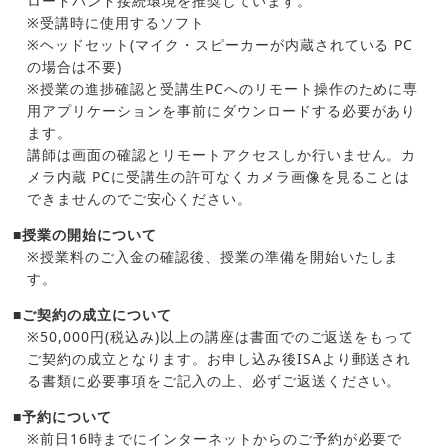
ロードバンド接続環境を推奨しています。
※受講時に使用するソフト
※ヘッドセット(マイク・スピーカーが内蔵されている PC
の場合は不要)
※授業の進捗確認と受講生PCへのリモート操作のために専
用アプリケーションを事前にダウンロードする必要があり
ます。
講師は画面の確認とリモートアクセスしか行いません。カ
メラ内蔵 PCに受講生の許可なくカメラ画像を見ることは
できませんのでご安心ください。
■授業の開始について
※授業料のご入金の確認後、授業の準備を開始いたしま
す。
■ご契約の成立について
※50,000円(税込み)以上の講座は書面でのご返送をもって
ご契約の成立となります。お申し込み後ISAより郵送され
る書類に必要事項をご記入の上、必ずご返送ください。
■予約について
※前日16時までにインターネットからのご予約が必要で