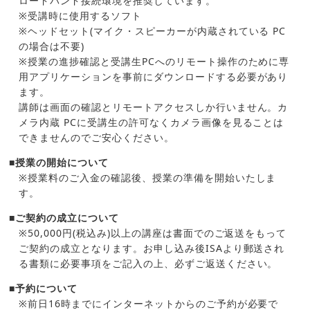
ロードバンド接続環境を推奨しています。
※受講時に使用するソフト
※ヘッドセット(マイク・スピーカーが内蔵されている PC
の場合は不要)
※授業の進捗確認と受講生PCへのリモート操作のために専
用アプリケーションを事前にダウンロードする必要があり
ます。
講師は画面の確認とリモートアクセスしか行いません。カ
メラ内蔵 PCに受講生の許可なくカメラ画像を見ることは
できませんのでご安心ください。
■授業の開始について
※授業料のご入金の確認後、授業の準備を開始いたしま
す。
■ご契約の成立について
※50,000円(税込み)以上の講座は書面でのご返送をもって
ご契約の成立となります。お申し込み後ISAより郵送され
る書類に必要事項をご記入の上、必ずご返送ください。
■予約について
※前日16時までにインターネットからのご予約が必要で