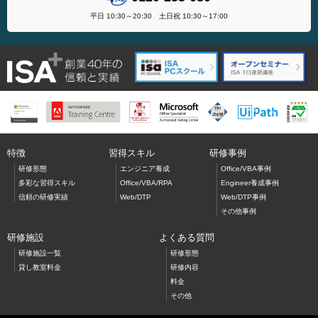
平日 10:30～20:30 土日祝 10:30～17:00
特徴
習得スキル
研修事例
研修形態
エンジニア養成
Office/VBA事例
多彩な習得スキル
Office/VBA/RPA
Engineer養成事例
信頼の研修実績
Web/DTP
Web/DTP事例
その他事例
研修施設
よくある質問
研修施設一覧
研修形態
貸し教室料金
研修内容
料金
その他