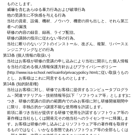
ものとします。
威嚇を含むあらゆる暴力行為および破壊行為
他の受講生に不快感を与える行為
当社の資産、設備、機材、ノウハウ、機密の持ち出しと、それら第三
者への漏洩
研修の内容の録音、録画、ライブ配信。
研修の講師の指示に従わない等の行為。
当社に断りのないソフトのインストール、改ざん、複製、リバースエ
ンジニアリングなどの行為
第13条 (個人情報の取扱い)
当社はお客様が研修の受講の申し込みにより当社に開示した個人情報
を当社の定める個人情報保護方針およびプライバシーポリシー
(
http://www.isa-school.net/isainfo/privacypolicy.html
に従い取扱うもの
とし、お客様はこれに同意するものとします。
第14条 (知的財産権)
当社はお客様に対し、研修でお客様に提供するコンピュータプログラ
ム・関連マテリアル・技術情報等(以下「ソフトウェア等」とします)に
つき、研修の受講の目的の範囲内でのみお客様に対し研修開催期間中
に限り、非独占的かつ譲渡不能な使用権を許諾します。
前項に基づき当社が提供する研修で使用を許諾するソフトウェア等の
著作権は当社もしくは開発元その他当社へのライセンサーに帰属しま
す。お客様は研修の申し込みによりソフトウェア等の著作権を取得す
るものではなく、いかなる形態であれソフトウェア等の全部もしくは