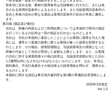
一部を複製・改変その他処分をすることはできません。
前各項に定める他、教材の使用条件は当該教材に付された、または表
示される使用許諾条件によるものとします。また当該使用許諾条件の
定めと本条の定めが異なる場合は使用許諾条件の定めが本条に優先し
ます。
第15条 (保証及び責任)
当社は、研修の内容およびご利用結果については本規約で明示の保証
を行っているもの以外は一切の保証を行わないものとします。
当社は、当社が本規約に違反したことによりお客様に損害を与えた場
合には、通常かつ直接の損害に限りお客様が被った損害を賠償するも
のとします。その場合、損害賠償額は、当該損害発生の原因となった
研修の代金として当社が受領した金額を上限とします。また、お客様
の当社に対する損害賠償その他の請求は、当該請求原因が生じた日か
ら2週間以内になされなければならないものとします。なお、本項は、
契約責任、不法行為責任その他法律上の請求理由を問わず、適用され
るものとします。
本規約に関する訴訟は東京地方裁判所を第1審の専属的合意管轄としま
す。
2020年3月策定
Ver 1.0