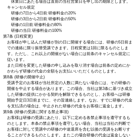
休業日にあたる場合は直前の当社営業日を申し出の期限とします。
キャンセル規定
研修の7日から4日前:研修料金の20%
研修の3日から2日前:研修料金の50%
研修の1日前:研修料金の80%
研修の当日:研修料金の100%
第7条 (日程変更)
お客様が申し込んだ研修が別の日に開催する場合には、研修の5日前ま
での連絡に限り振替受講できます。日程変更は1回に限るものとしま
す。ただし、これ以上の開催がない場合には前条のキャンセル規定に
従います。
また日程を変更した研修の申し込みを取り消す場合は前条の定めにか
かわらず研修の代金の全額をお支払いいただくものとします。
第8条 (研修の開催中止)
受講予定のお客様が当社所定の人数に満たない場合には、その研修の
開催を中止する場合があります。この場合、当社は第3条に基づき成立
した研修の提供にかかる契約を解除できるものとし、お客様へは研修
開始予定日3日前までに、その旨連絡します。なお、すでに研修の代金
を支払済の場合は、中止された研修の代金をお客様に返金します。
第9条 (研修の受講に関する禁止事項)
お客様は研修の受講にあたり、以下に定める各禁止事項を遵守するも
のとします。本条の禁止事項を遵守しない場合、当社は当社の判断で
お客様に対して受講中の研修の中途退席を含む以後の受講をお断りす
ることができるものとします。またこの場合研修の代金は返金しない