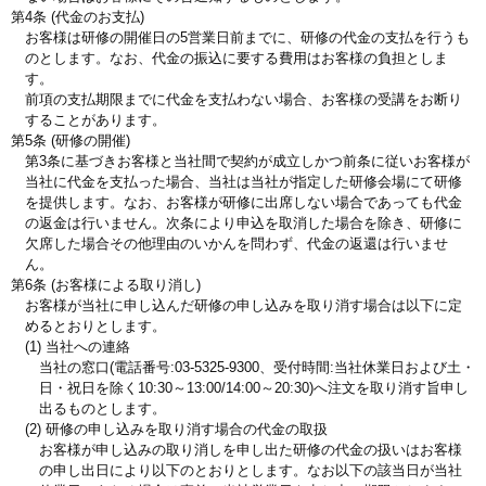
第4条 (代金のお支払)
お客様は研修の開催日の5営業日前までに、研修の代金の支払を行うも
のとします。なお、代金の振込に要する費用はお客様の負担としま
す。
前項の支払期限までに代金を支払わない場合、お客様の受講をお断り
することがあります。
第5条 (研修の開催)
第3条に基づきお客様と当社間で契約が成立しかつ前条に従いお客様が
当社に代金を支払った場合、当社は当社が指定した研修会場にて研修
を提供します。なお、お客様が研修に出席しない場合であっても代金
の返金は行いません。次条により申込を取消した場合を除き、研修に
欠席した場合その他理由のいかんを問わず、代金の返還は行いませ
ん。
第6条 (お客様による取り消し)
お客様が当社に申し込んだ研修の申し込みを取り消す場合は以下に定
めるとおりとします。
(1) 当社への連絡
当社の窓口(電話番号:03-5325-9300、受付時間:当社休業日および土・
日・祝日を除く10:30～13:00/14:00～20:30)へ注文を取り消す旨申し
出るものとします。
(2) 研修の申し込みを取り消す場合の代金の取扱
お客様が申し込みの取り消しを申し出た研修の代金の扱いはお客様
の申し出日により以下のとおりとします。なお以下の該当日が当社