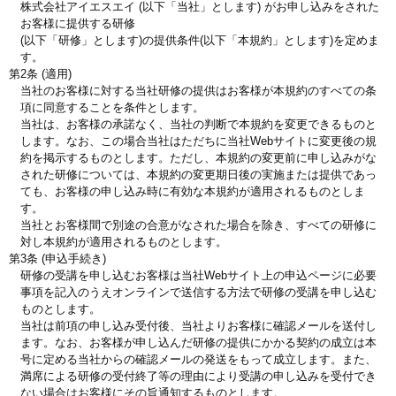
株式会社アイエスエイ (以下「当社」とします) がお申し込みをされた
お客様に提供する研修
(以下「研修」とします)の提供条件(以下「本規約」とします)を定めま
す。
第2条 (適用)
当社のお客様に対する当社研修の提供はお客様が本規約のすべての条
項に同意することを条件とします。
当社は、お客様の承諾なく、当社の判断で本規約を変更できるものと
します。なお、この場合当社はただちに当社Webサイトに変更後の規
約を掲示するものとします。ただし、本規約の変更前に申し込みがな
された研修については、本規約の変更期日後の実施または提供であっ
ても、お客様の申し込み時に有効な本規約が適用されるものとしま
す。
当社とお客様間で別途の合意がなされた場合を除き、すべての研修に
対し本規約が適用されるものとします。
第3条 (申込手続き)
研修の受講を申し込むお客様は当社Webサイト上の申込ページに必要
事項を記入のうえオンラインで送信する方法で研修の受講を申し込む
ものとします。
当社は前項の申し込み受付後、当社よりお客様に確認メールを送付し
ます。なお、お客様が申し込んだ研修の提供にかかる契約の成立は本
号に定める当社からの確認メールの発送をもって成立します。また、
満席による研修の受付終了等の理由により受講の申し込みを受付でき
ない場合はお客様にその旨通知するものとします。