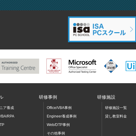
ル
研修事例
研修施設
ニア養成
Office/VBA事例
研修施設一覧
/VBA/RPA
Engineer養成事例
貸し教室料金
TP
Web/DTP事例
その他事例