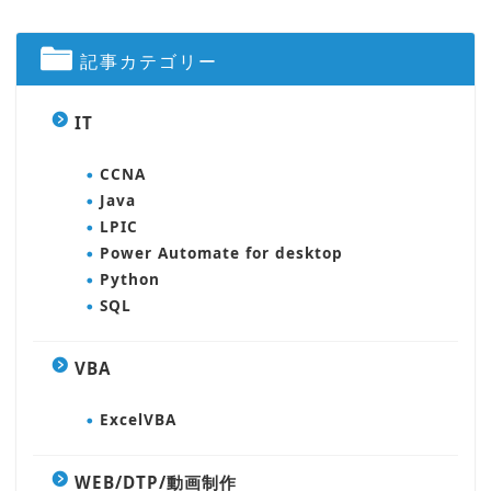
記事カテゴリー
IT
CCNA
Java
LPIC
Power Automate for desktop
Python
SQL
VBA
ExcelVBA
WEB/DTP/動画制作