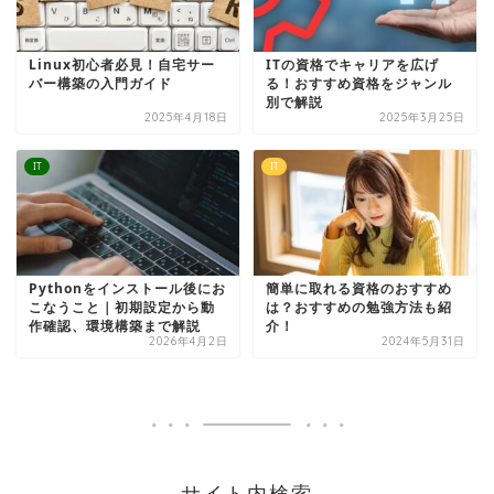
Linux初心者必見！自宅サー
ITの資格でキャリアを広げ
バー構築の入門ガイド
る！おすすめ資格をジャンル
別で解説
2025年4月18日
2025年3月25日
IT
IT
Pythonをインストール後にお
簡単に取れる資格のおすすめ
こなうこと｜初期設定から動
は？おすすめの勉強方法も紹
作確認、環境構築まで解説
介！
2026年4月2日
2024年5月31日
サイト内検索