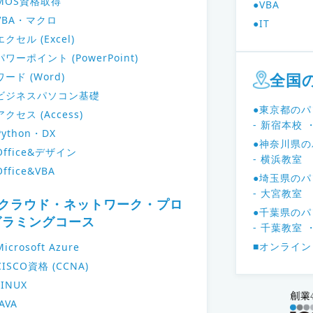
MOS資格取得
●VBA
VBA・マクロ
●IT
エクセル (Excel)
パワーポイント (PowerPoint)
全国
ワード (Word)
ビジネスパソコン基礎
●東京都の
アクセス (Access)
- 新宿本校
Python・DX
●神奈川県
Office&デザイン
- 横浜教室
Office&VBA
●埼玉県の
- 大宮教室
■クラウド・ネットワーク・プロ
●千葉県の
グラミングコース
- 千葉教室
■オンライン
Microsoft Azure
CISCO資格 (CCNA)
LINUX
JAVA