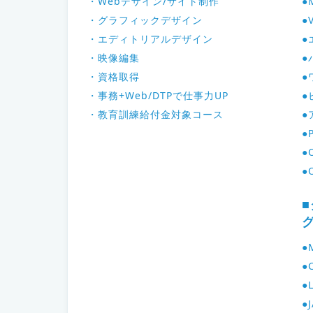
・Webデザイン/サイト制作
●
・グラフィックデザイン
●
・エディトリアルデザイン
●
・映像編集
●
・資格取得
●
・事務+Web/DTPで仕事力UP
●
・教育訓練給付金対象コース
●
●
●
●
●
●
●
●