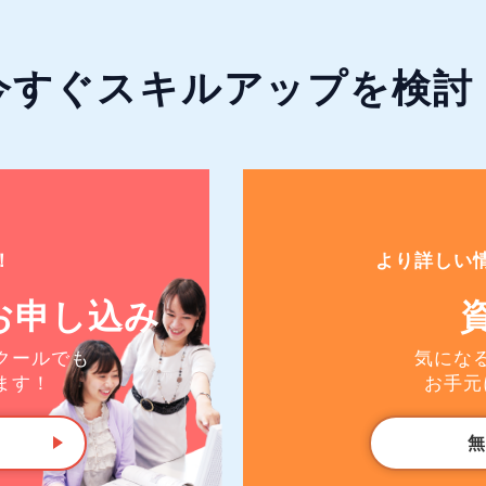
今すぐ
スキルアップ
を検討
！
より詳しい
お申し込み
クールでも
気にな
ます！
お手元
無