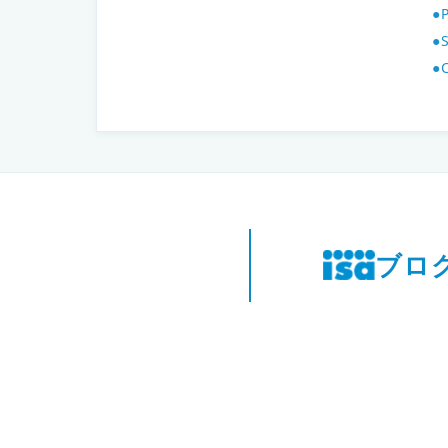
●
●
●
ブロ