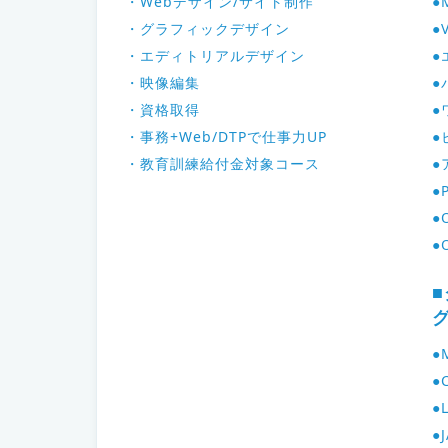
・Webデザイン/サイト制作
●
・グラフィックデザイン
●
・エディトリアルデザイン
●
・映像編集
●
・資格取得
●
・事務+Web/DTPで仕事力UP
●
・教育訓練給付金対象コース
●
●
●
●
●
●
●
●