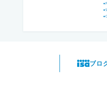
●
●
●
ブロ