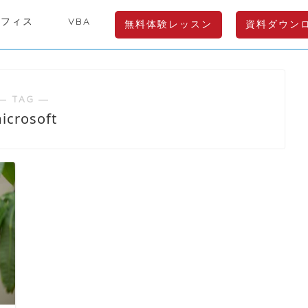
オフィス
VBA
無料体験レッスン
資料ダウン
― TAG ―
icrosoft