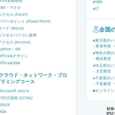
MOS資格取得
●VBA
VBA・マクロ
●IT
エクセル (Excel)
パワーポイント (PowerPoint)
全国
ワード (Word)
ビジネスパソコン基礎
●東京都の
アクセス (Access)
- 新宿本校
Python・DX
●神奈川県
Office&デザイン
- 横浜教室
Office&VBA
●埼玉県の
- 大宮教室
■クラウド・ネットワーク・プロ
●千葉県の
グラミングコース
- 千葉教室
■オンライン
Microsoft Azure
CISCO資格 (CCNA)
LINUX
JAVA