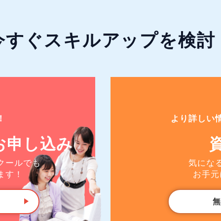
今すぐ
スキルアップ
を検討
！
より詳しい
お申し込み
クールでも
気にな
ます！
お手元
無