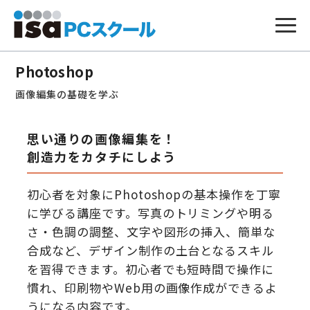
本
文
Photoshop
へ
ス
画像編集の基礎を学ぶ
キ
ッ
プ
思い通りの画像編集を！
創造力をカタチにしよう
初心者を対象にPhotoshopの基本操作を丁寧
に学びる講座です。写真のトリミングや明る
さ・色調の調整、文字や図形の挿入、簡単な
合成など、デザイン制作の土台となるスキル
を習得できます。初心者でも短時間で操作に
慣れ、印刷物やWeb用の画像作成ができるよ
うになる内容です。