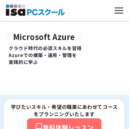
本
文
へ
Microsoft Azure
ス
キ
ッ
クラウド時代の必須スキルを習得
プ
Azureでの構築・運用・管理を
実践的に学ぶ
学びたいスキル・希望の職業にあわせてコース
をプランニングいたします
無料体験レッスン