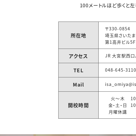
100メートルほど歩くと
〒330-0854
所在地
埼玉県さいたま
第1高井ビル5F
アクセス
JR 大宮駅西
TEL
048-645-311
Mail
isa_omiya@is
火～木
1
開校時間
金・土・日
1
月曜休講