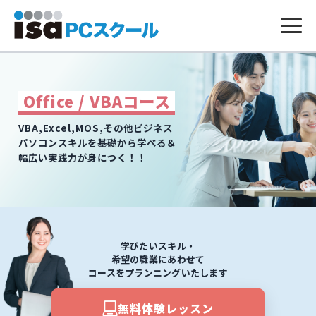
本
文
へ
ス
Office / VBAコース
キ
ッ
プ
VBA,Excel,MOS,その他ビジネス
パソコンスキルを基礎から学べる＆
幅広い実践力が身につく！！
学びたいスキル・
希望の職業にあわせて
コースをプランニングいたします
無料体験レッスン