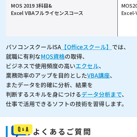
MOS 2019 3科目&
MOS2
Excel VBAフルライセンスコース
Excel
パソコンスクールISA
【Officeスクール】
では、
就職に有利な
MOS資格
の取得、
ビジネスで使用頻度の高い
エクセル
、
業務効率のアップを目的とした
VBA講座
、
またデータを的確に分析、結果を
判断するスキルを身につける
データ分析まで
、
仕事で活用できるソフトの技術を習得します。
よくあるご質問