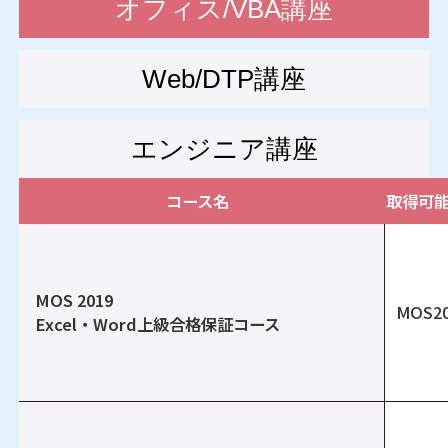
オフィス/VBA講座
Web/DTP講座
エンジニア講座
コース名
取得可
MOS 2019
MOS2
Excel・Word上級合格保証コース