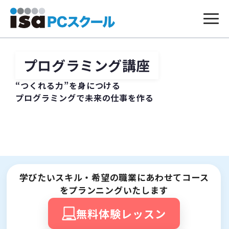
本
文
へ
プログラミング講座
ス
キ
ッ
“つくれる力”を身につける
プ
プログラミングで未来の仕事を作る
学びたいスキル・希望の職業にあわせてコース
をプランニングいたします
無料体験レッスン