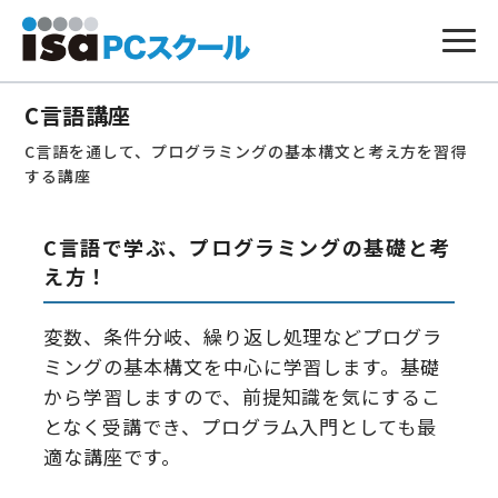
本
文
C言語講座
へ
ス
C言語を通して、プログラミングの基本構文と考え方を習得
キ
ッ
する講座
プ
C言語で学ぶ、プログラミングの基礎と考
え方！
変数、条件分岐、繰り返し処理などプログラ
ミングの基本構文を中心に学習します。基礎
から学習しますので、前提知識を気にするこ
となく受講でき、プログラム入門としても最
適な講座です。