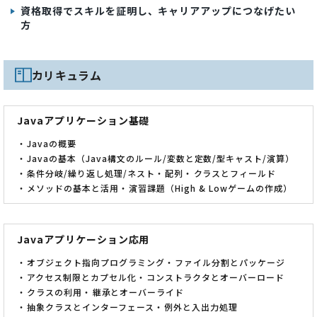
資格取得でスキルを証明し、キャリアアップにつなげたい
方
カリキュラム
Javaアプリケーション基礎
Javaの概要
Javaの基本（Java構文のルール/変数と定数/型キャスト/演算）
条件分岐/繰り返し処理/ネスト
配列
クラスとフィールド
メソッドの基本と活用
演習課題（High & Lowゲームの作成）
Javaアプリケーション応用
オブジェクト指向プログラミング
ファイル分割とパッケージ
アクセス制限とカプセル化
コンストラクタとオーバーロード
クラスの利用
継承とオーバーライド
抽象クラスとインターフェース
例外と入出力処理