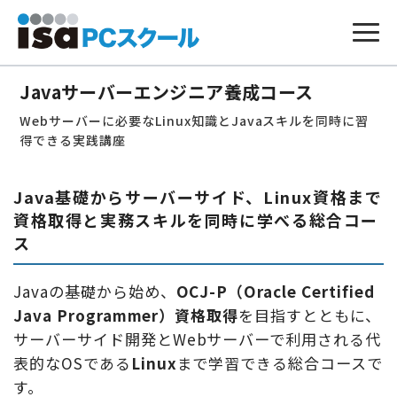
本
文
Javaサーバーエンジニア養成コース
へ
ス
Webサーバーに必要なLinux知識とJavaスキルを同時に習
キ
ッ
得できる実践講座
プ
Java基礎からサーバーサイド、Linux資格まで
資格取得と実務スキルを同時に学べる総合コー
ス
Javaの基礎から始め、
OCJ-P（Oracle Certified
Java Programmer）資格取得
を目指すとともに、
サーバーサイド開発とWebサーバーで利用される代
表的なOSである
Linux
まで学習できる総合コースで
す。