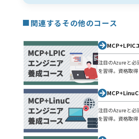
■
関連するその他のコース
MCP+LP
注目のAzureと
を習得。資格取得
MCP+Li
注目のAzureと
を習得。資格取得