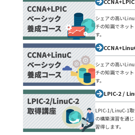
CCNA+L
シェアの高いLi
チの知識でネット
す。
CCNA+Li
シェアの高いLi
チの知識でネット
す。
LPIC-2 / 
LPIC-1/Lin
の構築演習を通じ
習得します。