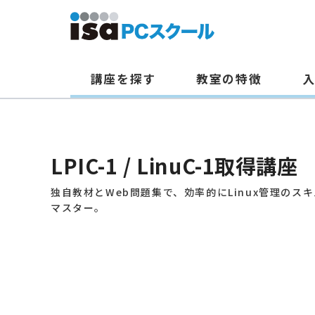
講座を探す
教室の特徴
本
文
へ
LPIC-1 / LinuC-1取得講座
ス
キ
独自教材とWeb問題集で、効率的にLinux管理のス
マスター。
ッ
プ