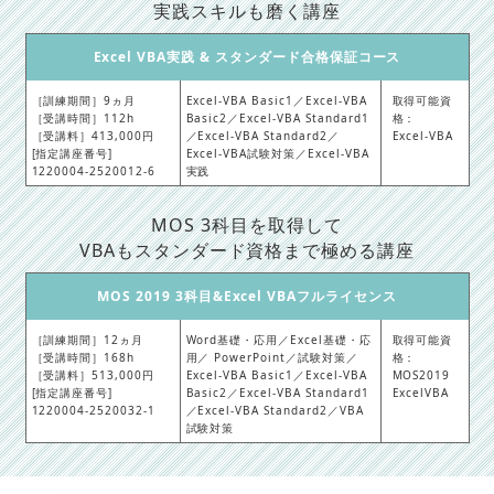
実践スキルも磨く講座
Excel VBA実践 & スタンダード合格保証コース
［訓練期間］9ヵ月
Excel-VBA Basic1／Excel-VBA
取得可能資
［受講時間］112h
Basic2／Excel-VBA Standard1
格：
［受講料］413,000円
／Excel-VBA Standard2／
Excel-VBA
[指定講座番号]
Excel-VBA試験対策／Excel-VBA
1220004-2520012-6
実践
MOS 3科目を取得して
VBAもスタンダード資格まで極める講座
MOS 2019 3科目&Excel VBAフルライセンス
［訓練期間］12ヵ月
Word基礎・応用／Excel基礎・応
取得可能資
［受講時間］168h
用／ PowerPoint／試験対策／
格：
［受講料］513,000円
Excel-VBA Basic1／Excel-VBA
MOS2019
[指定講座番号]
Basic2／Excel-VBA Standard1
ExcelVBA
1220004-2520032-1
／Excel-VBA Standard2／VBA
試験対策