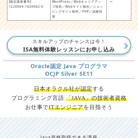
[指定講座番号]
WordPress／Webキャリアアッ
ー
1220004-1620062-0
プ演習／Webサイト制作／ショッ
ピングサイト制作／PHP／試験対
策
スキルアップのチャンスは今！
ISA無料体験レッスンにお申し込み
Oracle認定 Java プログラマ
OCJP Silver SE11
日本オラクル社が認定
する
プログラミング言語
「JAVA」の技術者資格
お仕事で
ITエンジニア
を目指そう
Java資格取得できる講座