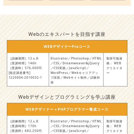
Webのエキスパートを目指す講座
WEBデザイナーProコース
［訓練期間］12ヵ月
Illustrator／Photoshop／HTML
取得可能資
［受講時間］146h
／CSS／Dreamweaver&jQuery
格： WEB
［受講料］576,000円
／CSS実践／JavaScript／
クリエイタ
[指定講座番号]
WordPress／Webキャリアアッ
ー
1220004-2010032-1
プ演習／Webサイト制作／試験対
策
Webデザインとプログラミングを学ぶ講座
WEBデザイナー＋PHPプログラマー養成コース
［訓練期間］12ヵ月
Illustrator／Photoshop／HTML
取得可能資
［受講時間］170h
／CSS／Dreamweaver&jQuery
格： WEB
［受講料］683,250円
／CSS実践／JavaScript／
クリエイタ