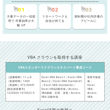
01
02
03
大量データの一括処
リモートワークも
就転職や社内評価の
理で
作業効率が大
自信が持てる
アピールに
幅 UP
VBA クラウンを取得する講座
VBAスタンダードクラウンエキスパート養成コース
［訓練期間］11ヵ月
Excel-VBA Basic1／Excel-VBA
取得可能資
［受講時間］140h
Basic2／Excel-VBA Standard1
格：
［受講料］473,000円
／Excel-VBA Standard2／
Excel-
[指定講座番号]
Excel-VBA試験対策／Access-
VBA・
1220004-1610022-9
VBA基礎・応用・演習／Access-
Access-
VBA 試験対策
VBA
Excel活用の学習と