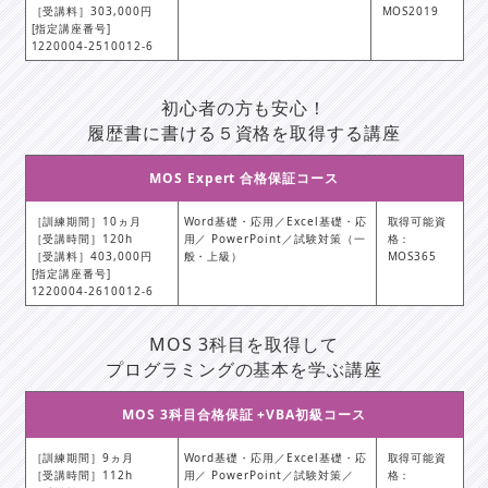
［受講料］303,000円
MOS2019
[指定講座番号]
1220004-2510012-6
初心者の方も安心！
履歴書に書ける５資格を取得する講座
MOS Expert 合格保証コース
［訓練期間］10ヵ月
Word基礎・応用／Excel基礎・応
取得可能資
［受講時間］120h
用／ PowerPoint／試験対策（一
格：
［受講料］403,000円
般・上級）
MOS365
[指定講座番号]
1220004-2610012-6
MOS 3科目を取得して
プログラミングの基本を学ぶ講座
MOS 3科目合格保証 +VBA初級コース
［訓練期間］9ヵ月
Word基礎・応用／Excel基礎・応
取得可能資
［受講時間］112h
用／ PowerPoint／試験対策／
格：