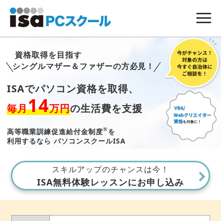
資格取得を目指す
シングルマザー＆ファザーの方必見！
ISAでパソコン資格を取得、
14
毎月
万円
の生活費を支援
※
高等職業訓練促進給付金制度
を
利用するなら
パソコンスクールISA
スキルアップのチャンスは今！
ISA無料体験レッスンにお申し込み