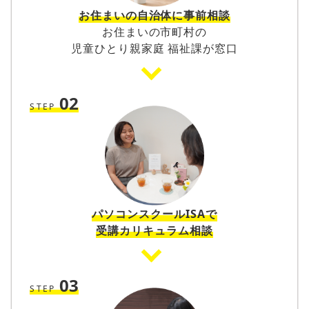
お住まいの自治体に事前相談
お住まいの市町村の
児童ひとり親家庭 福祉課が窓口
02
STEP
パソコンスクールISAで
受講カリキュラム相談
03
STEP