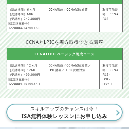
［訓練期間］6ヵ月
CCNA講義／CCNA試験対策
取得可能資
［受講時間］60h
格： CCNA
［受講料］242,000円
R&S
[指定講座番号]
1220004-1420012-6
CCNAとLPICを両方取得できる講座
CCNA+LPICベーシック養成コース
［訓練期間］12ヵ月
CCNA講義／CCNA試験対策／
取得可能資
［受講時間］126h
LPIC講義／ LPIC試験対策
格： CCNA
［受講料］400,000円
R&S・
[指定講座番号]
LPIC-
1220004-1510032-1
Level1
スキルアップのチャンスは今！
ISA無料体験レッスンにお申し込み