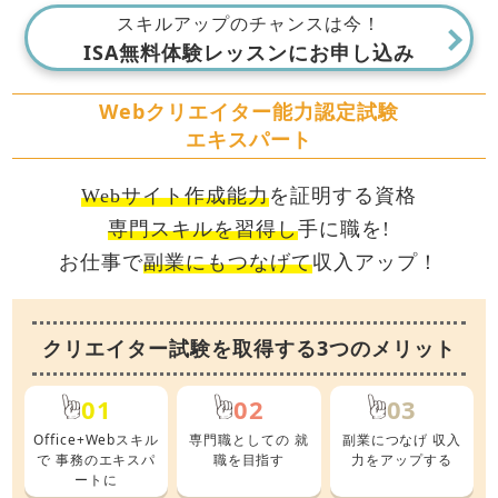
スキルアップのチャンスは今！
ISA無料体験レッスンにお申し込み
Webクリエイター能力認定試験
エキスパート
Webサイト作成能力
を証明する資格
専門スキルを習得し
手に職を!
お仕事で
副業にもつなげて
収入アップ！
クリエイター試験を取得する3つのメリット
01
02
03
Office+Webスキル
専門職としての
就
副業につなげ
収入
で
事務のエキスパ
職を目指す
力をアップする
ートに