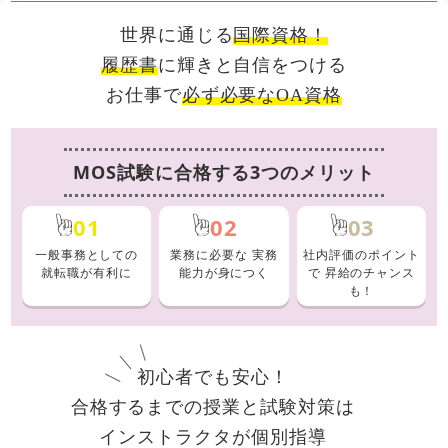
世界に通じる
国際資格！
履歴書
に輝きと自信をつける
お仕事で
必ず必要なOA資格
MOS試験に合格する3つのメリット
01
02
03
一般事務としての
業務に必要な
実務
社内評価のポイント
就転職が有利に
能力が身につく
で
昇給のチャンス
も！
初心者でも安心！
合格するまでの授業と試験対策は
インストラクタが個別指導