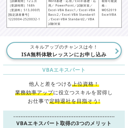
［訓練期間］12ヵ月
Word基礎・応用／Excel基礎・応
取得可能資
［受講時間］168h
用／ PowerPoint／試験対策／
格：
［受講料］513,000円
Excel-VBA Basic1／Excel-VBA
MOS2019
[指定講座番号]
Basic2／Excel-VBA Standard1
ExcelVBA
1220004-2520032-1
／Excel-VBA Standard2／VBA
試験対策
スキルアップのチャンスは今！
ISA無料体験レッスンにお申し込み
VBAエキスパート
他人と差をつける
上位資格！
業務効率アップ
に役立つスキルを習得し
お仕事で
定時退社を目指そう!
VBAエキスパート取得の3つのメリット