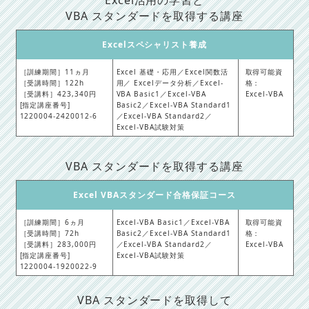
VBA スタンダードを取得する講座
Excelスペシャリスト養成
［訓練期間］11ヵ月
Excel 基礎・応用／Excel関数活
取得可能資
［受講時間］122h
用／ Excelデータ分析／Excel-
格：
［受講料］423,340円
VBA Basic1／Excel-VBA
Excel-VBA
[指定講座番号]
Basic2／Excel-VBA Standard1
1220004-2420012-6
／Excel-VBA Standard2／
Excel-VBA試験対策
VBA スタンダードを取得する講座
Excel VBAスタンダード合格保証コース
［訓練期間］6ヵ月
Excel-VBA Basic1／Excel-VBA
取得可能資
［受講時間］72h
Basic2／Excel-VBA Standard1
格：
［受講料］283,000円
／Excel-VBA Standard2／
Excel-VBA
[指定講座番号]
Excel-VBA試験対策
1220004-1920022-9
VBA スタンダードを取得して