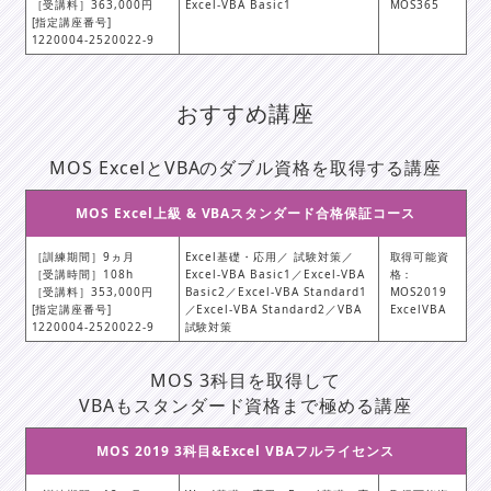
［受講料］363,000円
Excel-VBA Basic1
MOS365
[指定講座番号]
1220004-2520022-9
おすすめ講座
MOS ExcelとVBAのダブル資格を取得する講座
MOS Excel上級 & VBAスタンダード合格保証コース
［訓練期間］9ヵ月
Excel基礎・応用／ 試験対策／
取得可能資
［受講時間］108h
Excel-VBA Basic1／Excel-VBA
格：
［受講料］353,000円
Basic2／Excel-VBA Standard1
MOS2019
[指定講座番号]
／Excel-VBA Standard2／VBA
ExcelVBA
1220004-2520022-9
試験対策
MOS 3科目を取得して
VBAもスタンダード資格まで極める講座
MOS 2019 3科目&Excel VBAフルライセンス