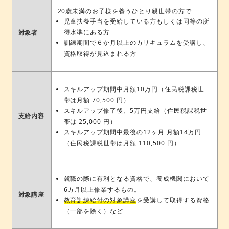
20歳未満のお子様を養うひとり親世帯の方で
児童扶養手当を受給している方もしくは同等の所
得水準にある方
対象者
訓練期間で６か月以上のカリキュラムを受講し、
資格取得が見込まれる方
スキルアップ期間中月額10万円（住民税課税世
帯は月額 70,500 円）
スキルアップ修了後、5万円支給（住民税課税世
支給内容
帯は 25,000 円）
スキルアップ期間中最後の12ヶ月 月額14万円
（住民税課税世帯は月額 110,500 円）
就職の際に有利となる資格で、養成機関において
6カ月以上修業するもの。
対象講座
教育訓練給付の対象講座
を受講して取得する資格
（一部を除く）など