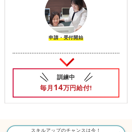
申請・受付開始
訓練中
14
毎月
万円給付!
スキルアップのチャンスは今！