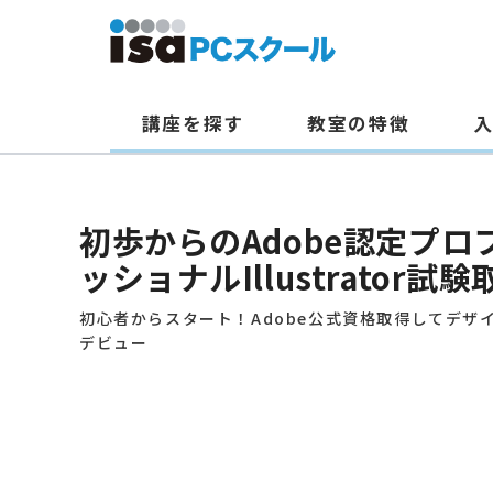
講座を探す
教室の特徴
本
文
初歩からのAdobe認定プロ
へ
ス
ッショナルIllustrator試験
キ
初心者からスタート！Adobe公式資格取得してデザ
ッ
デビュー
プ