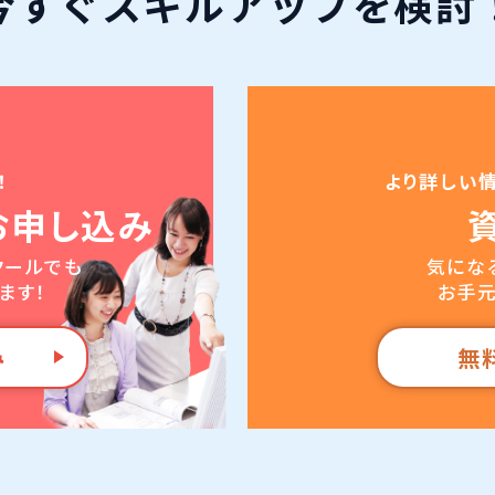
今すぐ
スキルアップ
を検討
！
より詳しい
お申し込み
クールでも
気にな
ます！
お手元
み
無