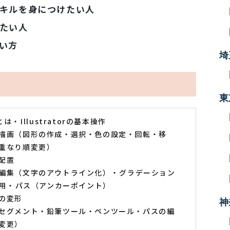
キルを身につけたい人
たい人
い方
埼
東
rとは
Illustratorの基本操作
描画（図形の作成・選択・色の設定・回転・移
重なり順変更）
配置
編集（文字のアウトライン化）
グラデーション
用
パス（アンカーポイント）
の変形
神
セグメント・鉛筆ツール・ペンツール・パスの編
変更）