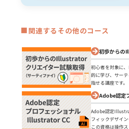
■
関連するその他のコース
初歩からのIl
初心者を対象に、I
的に学び、サーティ
指せる講座です。
Adobe認定プ
Adobe認定Illu
フィックデザイン
この資格は操作ス