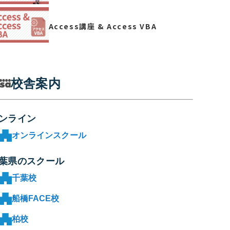
Access講座 & Access VBA
校舎案内
ンライン
オンラインスクール
葉県のスクール
千葉校
船橋FACE校
柏校