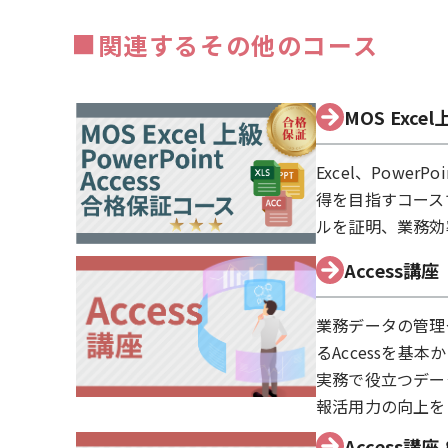
■
関連するその他のコース
MOS Exce
Excel、Powe
得を目指すコース
ルを証明、業務効
Access講座
業務データの管理
るAccessを基
実務で役立つデー
報活用力の向上を
Access講座 &