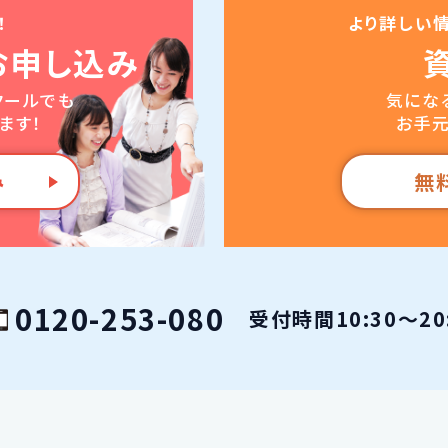
！
より詳しい
お申し込み
クールでも
気にな
ます！
お手元
み
無
0120-253-080
受付時間10:30〜2