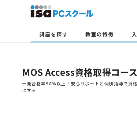
講座を探す
教室の特徴
本
文
へ
MOS Access資格取得コー
ス
キ
一発合格率98％以上！安心サポートと個別指導で資
にする
ッ
プ