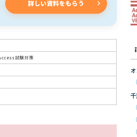
詳しい資料をもらう
 Access試験対策
オ
可
千