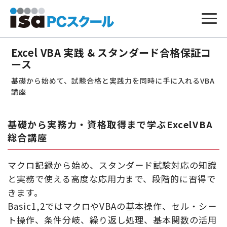
本
文
Excel VBA 実践 & スタンダード合格保証コ
へ
ス
ース
キ
ッ
基礎から始めて、試験合格と実践力を同時に手に入れるVBA
プ
講座
基礎から実務力・資格取得まで学ぶExcelVBA
総合講座
マクロ記録から始め、スタンダード試験対応の知識
と実務で使える高度な応用力まで、段階的に習得で
きます。
Basic1,2ではマクロやVBAの基本操作、セル・シー
ト操作、条件分岐、繰り返し処理、基本関数の活用