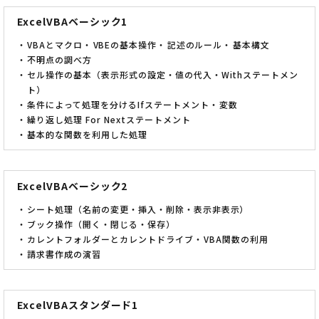
ExcelVBAベーシック1
VBAとマクロ
VBEの基本操作
記述のルール
基本構文
不明点の調べ方
セル操作の基本（表示形式の設定・値の代入・Withステートメン
ト）
条件によって処理を分けるIfステートメント
変数
繰り返し処理 For Nextステートメント
基本的な関数を利用した処理
ExcelVBAベーシック2
シート処理（名前の変更・挿入・削除・表示非表示）
ブック操作（開く・閉じる・保存）
カレントフォルダーとカレントドライブ
VBA関数の利用
請求書作成の演習
ExcelVBAスタンダード1