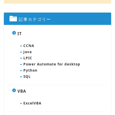
記事カテゴリー
IT
CCNA
Java
LPIC
Power Automate for desktop
Python
SQL
VBA
ExcelVBA