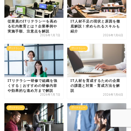
従業員のITリテラシーを高め
IT人材不足の現状と原因を徹
る社内教育とは？企業事例や
底解説！求められるスキルも
実施手順、注意点を解説
紹介
2026年1月7日
2026年1月6日
ITリテラシー
ITリテラシー
ITリテラシー研修で組織を強
IT人材を育成するための企業
くする｜おすすめの研修内容
の課題と対策・育成方法を解
や効果的な進め方まで解説
説
2026年1月7日
2026年1月6日
ITリテラシー
ITリテラシー