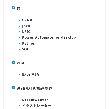
IT
CCNA
Java
LPIC
Power Automate for desktop
Python
SQL
VBA
ExcelVBA
WEB/DTP/動画制作
DreamWeaver
イラストレーター