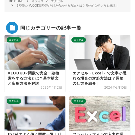
HOME
オフィス
エクセル
IF関数とVLOOKUP関数を組み合わせる方法とは？具体的な使い方も解説！
同じカテゴリーの記事一覧
エクセル
エクセル
VLOOKUP関数で完全一致検
エクセル（Excel）で文字が隠
索をする方法とは？基本構文
れる場合の対処方法は？調整
と応用方法を解説
の仕方を紹介！
2026年4月2日
2024年6月15日
エクセル
エクセル
Excelのよく使う関数一覧｜仕
フラッシュフィルで入力作業