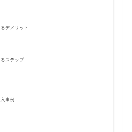
る
る
するデメリット
するステップ
導入事例