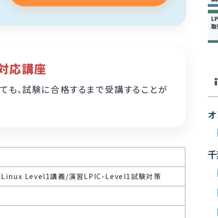
対応講座
ても、試験に合格するまで受講することが
オ
千
策
Linux Level1講義/演習
LPIC-Level1試験対策