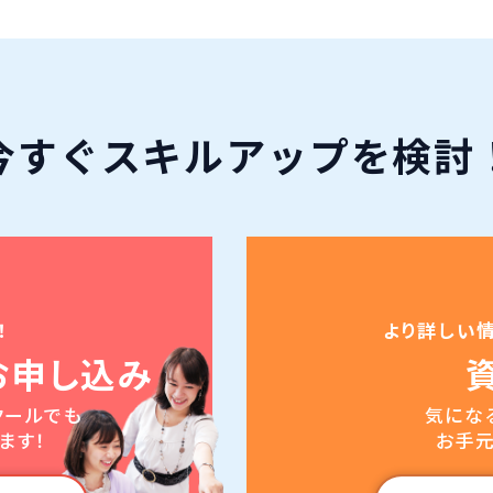
今すぐ
スキルアップ
を検討
！
より詳しい
お申し込み
クールでも
気にな
ます！
お手元