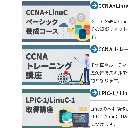
CCNA+Li
シェアの高いLi
チの知識でネット
す。
CCNA ト
IP計算やルーテ
践演習でスキルを
門となります。
LPIC-1 / 
Linuxの基本
LPIC-1/Li
につけます。