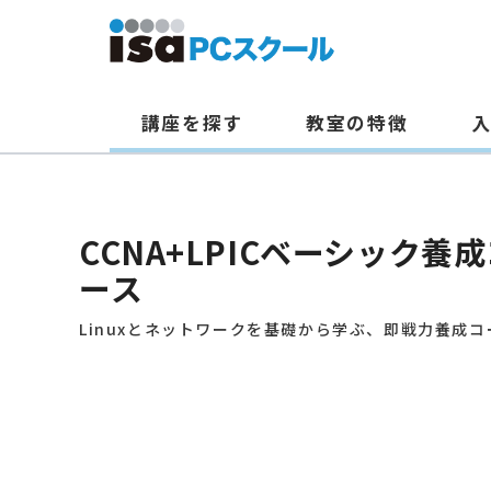
講座を探す
教室の特徴
本
文
へ
CCNA+LPICベーシック養
ス
ース
キ
ッ
Linuxとネットワークを基礎から学ぶ、即戦力養成コ
プ