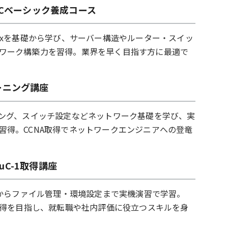
nuCベーシック養成コース
nuxを基礎から学び、サーバー構造やルーター・スイッ
ワーク構築力を習得。業界を早く目指す方に最適で
レーニング講座
ィング、スイッチ設定などネットワーク基礎を学び、実
習得。CCNA取得でネットワークエンジニアへの登竜
LinuC-1取得講座
操作からファイル管理・環境設定まで実機演習で学習。
nuC-1取得を目指し、就転職や社内評価に役立つスキルを身