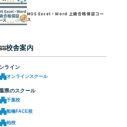
MOS Excel・Word 上級合格保証コー
ス
校舎案内
ンライン
オンラインスクール
葉県のスクール
千葉校
船橋FACE校
柏校