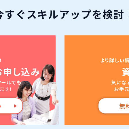
今すぐ
スキルアップ
を検討
！
より詳しい
お申し込み
クールでも
気にな
ます！
お手元
み
無