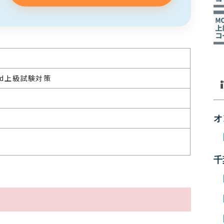
ord上級試験対策
可
オ
千