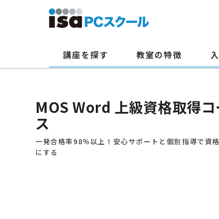
講座を探す
教室の特徴
本
文
MOS Word 上級資格取得コ
へ
ス
ス
キ
一発合格率98％以上！安心サポートと個別指導で資
ッ
にする
プ