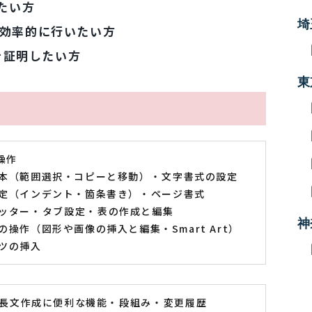
たい方
埼
効率的に行いたい方
を証明したい方
東
操作
本（範囲選択・コピーと移動）
文字書式の設定
定（インデント・箇条書き）
ページ書式
ッター
タブ設定
表の作成と編集
神
操作（図形や画像の挿入と編集・Smart Art）
ツの挿入
長文作成に便利な機能
段組み
変更履歴