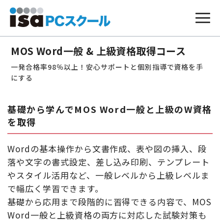
本
文
MOS Word一般 & 上級資格取得コース
へ
ス
一発合格率98％以上！安心サポートと個別指導で資格を手
キ
ッ
にする
プ
基礎から学んでMOS Word一般と上級のW資格
を取得
Wordの基本操作から文書作成、表や図の挿入、段
落や文字の書式設定、差し込み印刷、テンプレート
やスタイル活用など、一般レベルから上級レベルま
で幅広く学習できます。
基礎から応用まで段階的に習得できる内容で、MOS
Word一般と上級資格の両方に対応した試験対策も