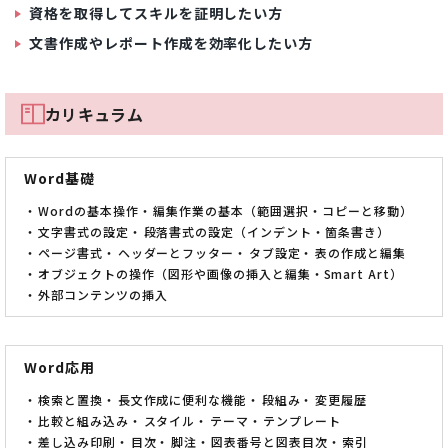
資格を取得してスキルを証明したい方
文書作成やレポート作成を効率化したい方
カリキュラム
Word基礎
Wordの基本操作
編集作業の基本（範囲選択・コピーと移動）
文字書式の設定
段落書式の設定（インデント・箇条書き）
ページ書式
ヘッダーとフッター
タブ設定
表の作成と編集
オブジェクトの操作（図形や画像の挿入と編集・Smart Art）
外部コンテンツの挿入
Word応用
検索と置換
長文作成に便利な機能
段組み
変更履歴
比較と組み込み
スタイル
テーマ
テンプレート
差し込み印刷
目次
脚注
図表番号と図表目次
索引