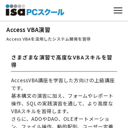
本
文
Access VBA演習
へ
ス
Access VBAを活用したシステム開発を習得
キ
ッ
プ
さまざまな演習で高度なVBAスキルを習
得
AccessVBA講座を学習した方向けの上級講座
です。
基本構文の演習に加え、フォームやレポート
操作、SQLの実践演習を通して、より高度な
VBAスキルを習得します。
さらに、ADOやDAO、OLEオートメーショ
ン、ファイル操作、動的配列、ユーザー定義