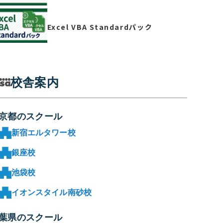
Excel VBA Standardパック
校舎案内
京都のスクール
新宿エルタワー校
銀座校
池袋校
イオンスタイル南砂校
葉県のスクール