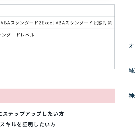
elVBAスタンダード2
Excel VBAスタンダード試験対策
スタンダードレベル
オ
可
埼
神
さらにステップアップしたい方
でスキルを証明したい方