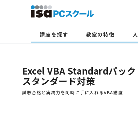
講座を探す
教室の特徴
本
文
へ
Excel VBA Standardパック
ス
スタンダード対策
キ
ッ
試験合格と実務力を同時に手に入れるVBA講座
プ