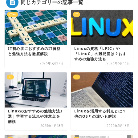
同じカテゴリーの記事一覧
CCNA
IT
IT初心者におすすめのIT資格
Linuxの資格「LPIC」や
と勉強方法を徹底解説
「LinuC」の難易度は？おす
すめの勉強方法も
2025年3月27日
2025年5月16日
IT
IT
Linuxのおすすめの勉強方法3
Linuxを活用する利点とは？
選｜学習する流れや注意点を
他のOSとの違いも解説
解説
2025年4月18日
2025年5月16日