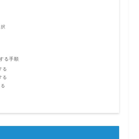
選択
築する手順
する
する
する