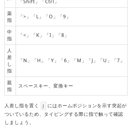
「Shift」「Ctrl」
薬
「>」「L」「O」「9」
指
中
「<」「K」「I」「8」
指
人
差
「N」「H」「Y」「6」「M」「J」「U」「7」
し
指
親
スペースキー、変換キー
指
人差し指を置く
にはホームポジションを示す突起が
J
ついているため、タイピングする際に指で触って確認
しましょう。