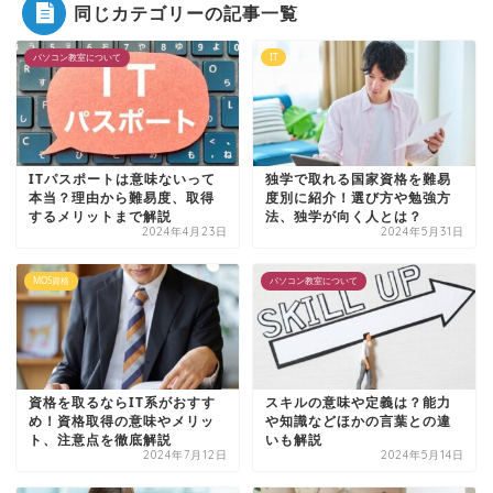
同じカテゴリーの記事一覧
パソコン教室について
IT
ITパスポートは意味ないって
独学で取れる国家資格を難易
本当？理由から難易度、取得
度別に紹介！選び方や勉強方
するメリットまで解説
法、独学が向く人とは？
2024年4月23日
2024年5月31日
MOS資格
パソコン教室について
資格を取るならIT系がおすす
スキルの意味や定義は？能力
め！資格取得の意味やメリッ
や知識などほかの言葉との違
ト、注意点を徹底解説
いも解説
2024年7月12日
2024年5月14日