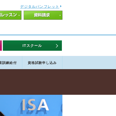
デジタルパンフレット
ITスクール
業
訓練給付
資格試験
申し込み