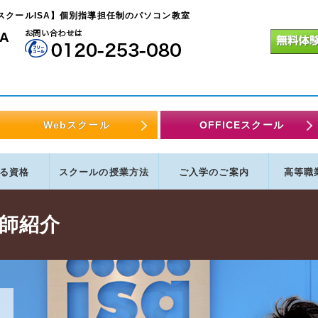
スクールISA】個別指導担任制のパソコン教室
A
Webスクール
OFFICEスクール
る
資格
スクールの
授業方法
ご入学の
ご案内
高等職
講師紹介