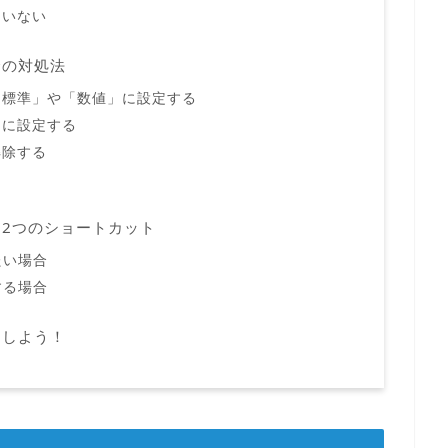
ていない
合の対処法
「標準」や「数値」に設定する
」に設定する
解除する
る
2つのショートカット
たい場合
する場合
用しよう！