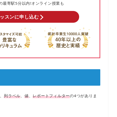
の
最寄駅5分以内!オンライン授業も
ッスンに申し込む
、
列ラベル
、
値
、
レポートフィルター
の4つがありま