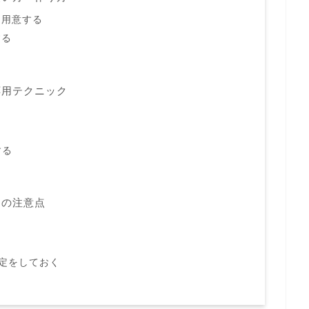
を用意する
する
る
応用テクニック
する
きの注意点
定をしておく