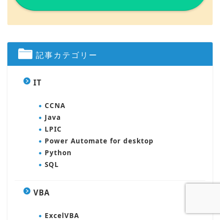
記事カテゴリー
IT
CCNA
Java
LPIC
Power Automate for desktop
Python
SQL
VBA
ExcelVBA