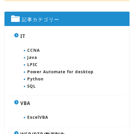
記事カテゴリー
IT
CCNA
Java
LPIC
Power Automate for desktop
Python
SQL
VBA
ExcelVBA