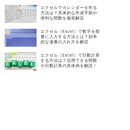
エクセルでカレンダーを作る
4
MOSのWord資格とは？一般・上級
MOSの
方法は？具体的な作成手順や
レベルの違い、試験の勉強方法を紹
シエイト
便利な関数を徹底解説
介！
を解説！
エクセル（Excel）で数字を順
5
番に入力する方法とは？効率
2024年8月2日
的な連番の入れ方を解説
エクセル（Excel）で日数計算
6
MOS資格
MOS資格
する方法は？活用できる関数
や日数計算の具体例を解説！
履歴書でのMOSの書き方とは？記載
資格を取
するポイントや例、取得方法までを
格取得の
徹底解説
徹底解説