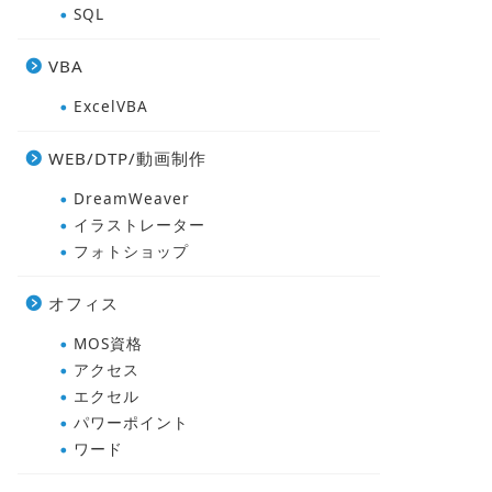
SQL
MOS資格
CCNA
VBA
ExcelVBA
WEB/DTP/動画制作
DreamWeaver
イラストレーター
MOSマスターとは？過去の位置づけ
フォトショップ
と現行最上位MOS Expertの違いを
IT初心
解説
方法を徹
オフィス
MOS資格
2026年2月25日
アクセス
エクセル
MOS資格
MOS資格
パワーポイント
ワード