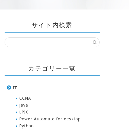
サイト内検索
MOS資格
MOS資格
カテゴリー一覧
IT
CCNA
MOSの読み方は？資格概要と取得メ
MOSの
Java
LPIC
リット、学習方法を紹介
できる効
Power Automate for desktop
Python
2026年4月1日