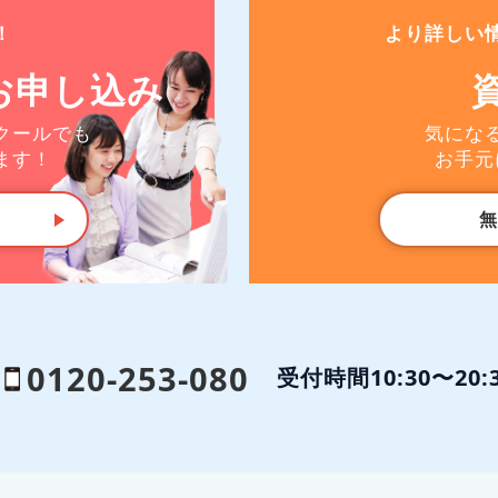
！
より詳しい
お申し込み
クールでも
気にな
ます！
お手元
無
0120-253-080
受付時間10:30〜20