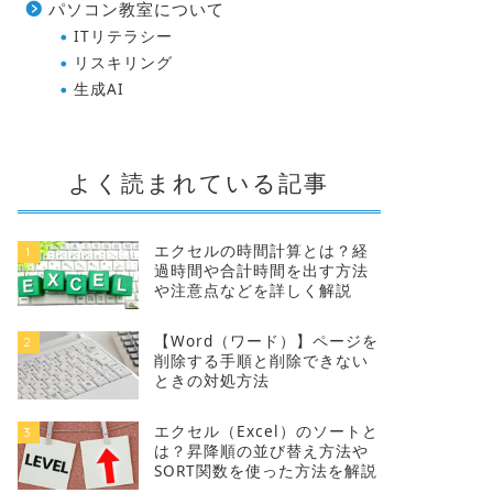
パソコン教室について
ITリテラシー
リスキリング
生成AI
MOS資格のエキスパートだけを取得
MOS資
することは可能？スペシャリストと
験概要や
よく読まれている記事
の違いは？
の人を解
2024年8月16日
エクセルの時間計算とは？経
1
過時間や合計時間を出す方法
や注意点などを詳しく解説
MOS資格
MOS資格
【Word（ワード）】ページを
2
削除する手順と削除できない
ときの対処方法
エクセル（Excel）のソートと
3
は？昇降順の並び替え方法や
SORT関数を使った方法を解説