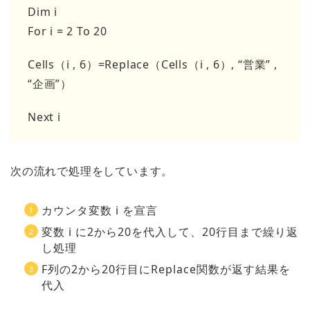
Dim i
For i = 2 To 20
Cells（i , 6）=Replace（Cells（i , 6）, “営業” ,
“企画”）
Next i
次の流れで処理をしています。
カウンタ変数 i を宣言
変数 i に2から20を代入して、20行目まで繰り返
し処理
F列の2から20行目にReplace関数が返す結果を
代入