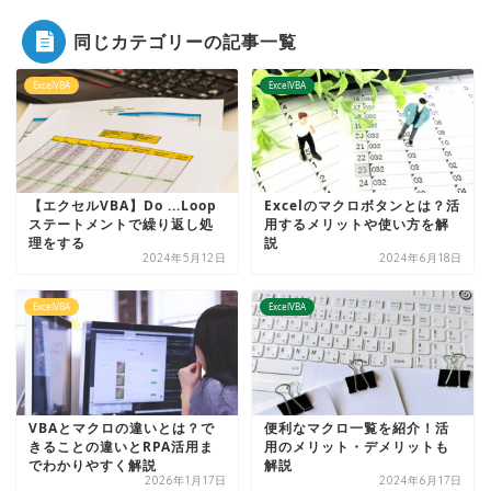
同じカテゴリーの記事一覧
ExcelVBA
ExcelVBA
【エクセルVBA】Do ...Loop
Excelのマクロボタンとは？活
ステートメントで繰り返し処
用するメリットや使い方を解
理をする
説
2024年5月12日
2024年6月18日
ExcelVBA
ExcelVBA
VBAとマクロの違いとは？で
便利なマクロ一覧を紹介！活
きることの違いとRPA活用ま
用のメリット・デメリットも
でわかりやすく解説
解説
2026年1月17日
2024年6月17日