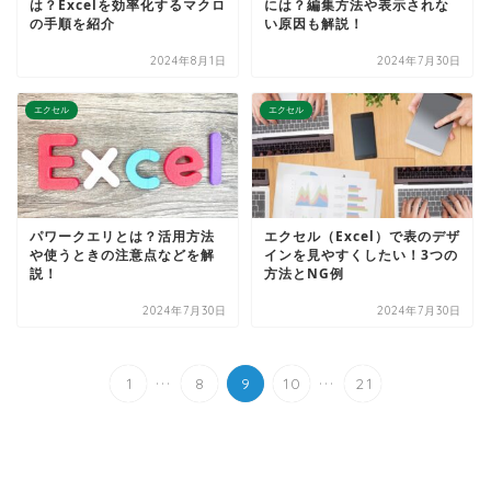
は？Excelを効率化するマクロ
には？編集方法や表示されな
の手順を紹介
い原因も解説！
2024年8月1日
2024年7月30日
エクセル
エクセル
パワークエリとは？活用方法
エクセル（Excel）で表のデザ
や使うときの注意点などを解
インを見やすくしたい！3つの
説！
方法とNG例
2024年7月30日
2024年7月30日
...
...
1
8
9
10
21