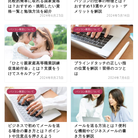
比較的簡単に取れる国家資格
パソコンの仕事の特徴とは？
は？おすすめ・挑戦したい資
おすすめ13選やメリット・デ
格一覧と勉強方法を紹介
メリットを解説
2024年6月23日
2024年5月14日
パソコン教室について
パソコン教室について
「ひとり親家庭高等職業訓練
ブラインドタッチの正しい指
促進給付金」とは？支援をう
の位置を解説！習得のコツと
けてスキルアップ
は
2024年8月23日
2024年7月6日
パソコン教室について
パソコン教室について
ビジネスで初めてメールを送
メールを送る方法とは？便利
る場合の書き方とは？ポイン
な機能やビジネスメールの書
トや注意点を押さえよう
き方を解説